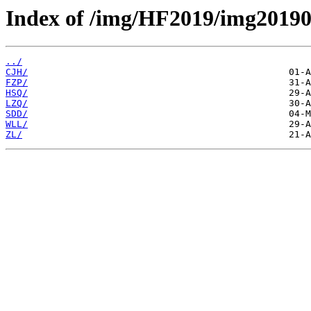
Index of /img/HF2019/img20190
../
CJH/
FZP/
HSQ/
LZQ/
SDD/
WLL/
ZL/