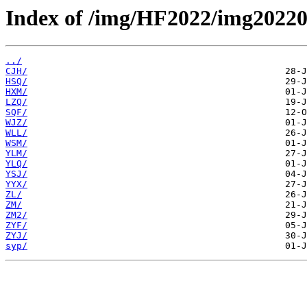
Index of /img/HF2022/img20220
../
CJH/
HSQ/
HXM/
LZQ/
SQF/
WJZ/
WLL/
WSM/
YLM/
YLQ/
YSJ/
YYX/
ZL/
ZM/
ZM2/
ZYF/
ZYJ/
syp/