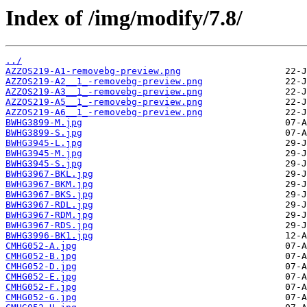
Index of /img/modify/7.8/
../
AZZOS219-A1-removebg-preview.png
AZZOS219-A2__1_-removebg-preview.png
AZZOS219-A3__1_-removebg-preview.png
AZZOS219-A5__1_-removebg-preview.png
AZZOS219-A6__1_-removebg-preview.png
BWHG3899-M.jpg
BWHG3899-S.jpg
BWHG3945-L.jpg
BWHG3945-M.jpg
BWHG3945-S.jpg
BWHG3967-BKL.jpg
BWHG3967-BKM.jpg
BWHG3967-BKS.jpg
BWHG3967-RDL.jpg
BWHG3967-RDM.jpg
BWHG3967-RDS.jpg
BWHG3996-BK1.jpg
CMHG052-A.jpg
CMHG052-B.jpg
CMHG052-D.jpg
CMHG052-E.jpg
CMHG052-F.jpg
CMHG052-G.jpg