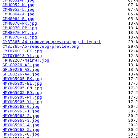
CMHG052-H.jpg
CMHG052-K.jpg
CMHG052-L.jpg
CMHG064-A.jpg
CMHG064-B.jpg
CMHG070-PK.jpg
CMHG070-PP.jpg
CMHG070-WT.jpg
CMHG070-YL.jpg
CYBI865-A4-removebg-preview.png.filepart
CYBI865-A5-removebg-preview.png
CYTOY6013-BK.jpg
CYTOY6013-YL.jpg
FRHG2207-mainWT.jpg
GFLG0226-A2.jpg
GFLG0226-A3.jpg
GFLG0226-A4.jpg
HMYHG5905-BK.jpg
HMYHG5905-BL.jpg
HMYHG5905-GN.jpg
HMYHG5905-RD.jpg
HMYHG5905-WT.jpg
HMYHG5905-YL.jpg
HMYHG5963-0.jpg
HMYHG5963-1.jpg
HMYHG5963-2.jpg
HMYHG5963-3.jpg
HMYHG5963-4.jpg
HMYHG5963-5.jpg
HMYHG5963-6.jpg