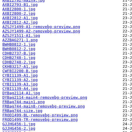
AXBI2792-main9.jpg
AXBI2793-B1.jpg
AXBI2800-1.jpg
AXBI2800-2.jpg
AXBI2812-A1.jpg
AXBI2812-A2.jpg
AZSJY1499-A1-removebg-preview.png
AZSJY1499-A2-removebg-preview.png
AZSJY1511-A1.jpg
AZZBAG271-1.png
BWHB0812-1.jpg
BWHB0812-2.jpg
CDHB2737-B.jpg
CDHB2748-1.jpg
CDHB2748-2.jpg
CKHB3217-A1.jpg
CWFBI2200-B.jpg
CYBI1139-A1.jpg
CYBI1139-A2.jpg
CYBI1139-A3.jpg
CYBI1139-A4.jpg
DYBag2114-A1.jpg
DYBag2114-main4-removebg-preview.png
FRBag744-main1.png
FRBag744-main8-removebg-preview.png
FRBag744-size.jpg
FROD1499-BL-removebg-preview.png
FROD1499-TR-removebg-preview.png
GJJHG456-1.jpg
GJJHG456-2.jpg