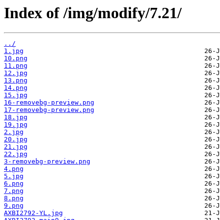
Index of /img/modify/7.21/
../
1.jpg
10.png
11.png
12.jpg
13.png
14.png
15.jpg
16-removebg-preview.png
17-removebg-preview.png
18.jpg
19.jpg
2.jpg
20.jpg
21.jpg
22.jpg
3-removebg-preview.png
4.png
5.jpg
6.png
7.png
8.png
9.png
AXBI2792-YL.jpg