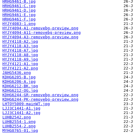
HRHG9461-B.jpg
HRHG9461-C.jpg
HRHG9461-D.jpg
HRHG9461-E.jpg
HRHG9461-F.jpg
HYJY4083-1.png
HYJY4094-A1-removebg-preview.png
HYJY4094-A11-removebg-preview.png
HYJY4094-A3-removebg-preview.png
HYJY4118-A2.jpg
HYJY4118-A3.jpg
HYJY4118-A7.jpg
HYJY4118-A8.jpg
HYJY4118-A9.jpg
HYJY4121-A1.jpg
HYJY4121-A2.png
JAHG5436.png
KDHG6205-B.jpg
KDHG6206-A.jpg
KDHG6212-BK.jpg
KDHG6212-OG.jpg
KDHG6244-GR-removebg-preview.png
KDHG6244-PK-removebg-preview.png
LHTOY5009-mainWT.jpg
LJJ3C1441-A1.jpg
LJJ3C1441-A2.jpg
LUHB2542.png
LUHB2554-1.png
LUHB2554-2.png
MYHG0765-01.jpg