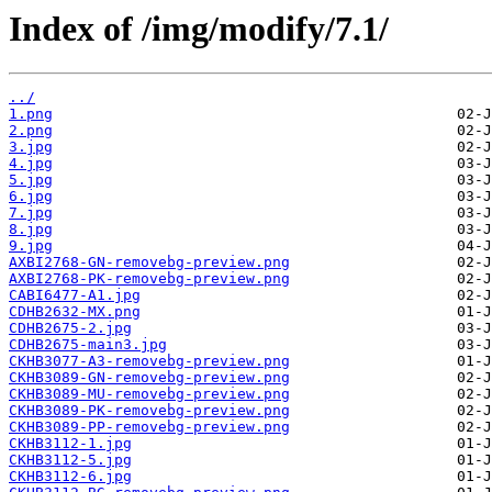
Index of /img/modify/7.1/
../
1.png
2.png
3.jpg
4.jpg
5.jpg
6.jpg
7.jpg
8.jpg
9.jpg
AXBI2768-GN-removebg-preview.png
AXBI2768-PK-removebg-preview.png
CABI6477-A1.jpg
CDHB2632-MX.png
CDHB2675-2.jpg
CDHB2675-main3.jpg
CKHB3077-A3-removebg-preview.png
CKHB3089-GN-removebg-preview.png
CKHB3089-MU-removebg-preview.png
CKHB3089-PK-removebg-preview.png
CKHB3089-PP-removebg-preview.png
CKHB3112-1.jpg
CKHB3112-5.jpg
CKHB3112-6.jpg