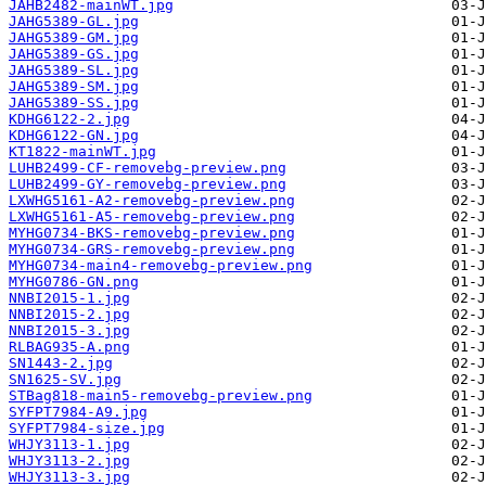
JAHB2482-mainWT.jpg
JAHG5389-GL.jpg
JAHG5389-GM.jpg
JAHG5389-GS.jpg
JAHG5389-SL.jpg
JAHG5389-SM.jpg
JAHG5389-SS.jpg
KDHG6122-2.jpg
KDHG6122-GN.jpg
KT1822-mainWT.jpg
LUHB2499-CF-removebg-preview.png
LUHB2499-GY-removebg-preview.png
LXWHG5161-A2-removebg-preview.png
LXWHG5161-A5-removebg-preview.png
MYHG0734-BKS-removebg-preview.png
MYHG0734-GRS-removebg-preview.png
MYHG0734-main4-removebg-preview.png
MYHG0786-GN.png
NNBI2015-1.jpg
NNBI2015-2.jpg
NNBI2015-3.jpg
RLBAG935-A.png
SN1443-2.jpg
SN1625-SV.jpg
STBag818-main5-removebg-preview.png
SYFPT7984-A9.jpg
SYFPT7984-size.jpg
WHJY3113-1.jpg
WHJY3113-2.jpg
WHJY3113-3.jpg