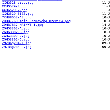
XXHG528-size.jpg
XXHG529-1.png
XXHG529-2.png
XXHG529-SIZE.jpg
YKHB8052-A3.png
ZDHB7769-main3-removebg-preview.png
ZDHB7837-MAINWT-1.jpg
ZGHG3302-A.jpg
ZGHG3302-B.jpg
ZGHG3302-C.jpg
ZGHG3302-D.jpg
ZMZBag284-1.jpg
ZMZBag284-2.jpg