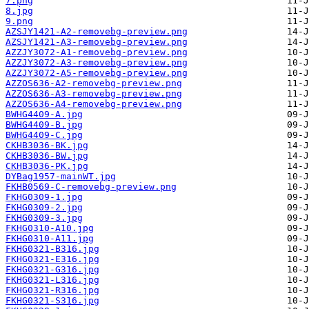
7.png
8.jpg
9.png
AZSJY1421-A2-removebg-preview.png
AZSJY1421-A3-removebg-preview.png
AZZJY3072-A1-removebg-preview.png
AZZJY3072-A3-removebg-preview.png
AZZJY3072-A5-removebg-preview.png
AZZOS636-A2-removebg-preview.png
AZZOS636-A3-removebg-preview.png
AZZOS636-A4-removebg-preview.png
BWHG4409-A.jpg
BWHG4409-B.jpg
BWHG4409-C.jpg
CKHB3036-BK.jpg
CKHB3036-BW.jpg
CKHB3036-PK.jpg
DYBag1957-mainWT.jpg
FKHB0569-C-removebg-preview.png
FKHG0309-1.jpg
FKHG0309-2.jpg
FKHG0309-3.jpg
FKHG0310-A10.jpg
FKHG0310-A11.jpg
FKHG0321-B316.jpg
FKHG0321-E316.jpg
FKHG0321-G316.jpg
FKHG0321-L316.jpg
FKHG0321-R316.jpg
FKHG0321-S316.jpg