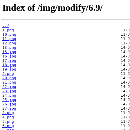
Index of /img/modify/6.9/
../
1.png
10.png
11.png
12.png
13.png
15.jpg
16.jpg
17.jpg
18.jpg
19.jpg
2.png
20.png
21.png
22.jpg
23.jpg
24.png
25.jpg
26.jpg
27.jpg
3.png
4.png
5.png
6.png