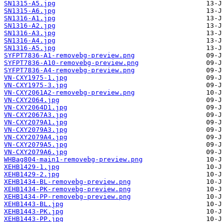
SN1315-A5.jpg
SN1315-A6.jpg
SN1316-A1.jpg
SN1316-A2.jpg
SN1316-A3.jpg
SN1316-A4.jpg
SN1316-A5.jpg
SYFPT7836-A1-removebg-preview.png
SYFPT7836-A10-removebg-preview.png
SYFPT7836-A4-removebg-preview.png
VN-CXY1975-1.jpg
VN-CXY1975-3.jpg
VN-CXY2061A2-removebg-preview.png
VN-CXY2064.jpg
VN-CXY2064D1.jpg
VN-CXY2067A3.jpg
VN-CXY2079A1.jpg
VN-CXY2079A3.jpg
VN-CXY2079A4.jpg
VN-CXY2079A5.jpg
VN-CXY2079A6.jpg
WHBag804-main1-removebg-preview.png
XEHB1429-1.jpg
XEHB1429-2.jpg
XEHB1434-BL-removebg-preview.png
XEHB1434-PK-removebg-preview.png
XEHB1434-PP-removebg-preview.png
XEHB1443-BL.jpg
XEHB1443-PK.jpg
XEHB1443-PP.jpg