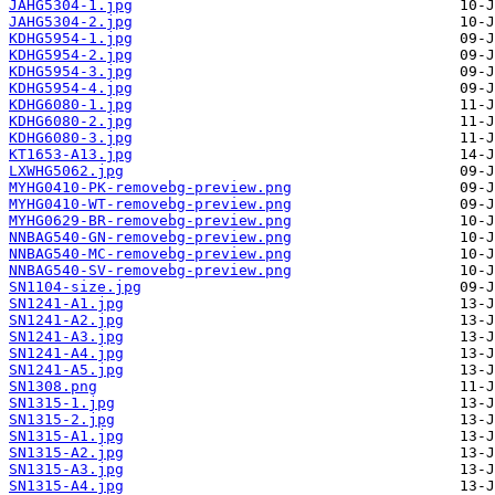
JAHG5304-1.jpg
JAHG5304-2.jpg
KDHG5954-1.jpg
KDHG5954-2.jpg
KDHG5954-3.jpg
KDHG5954-4.jpg
KDHG6080-1.jpg
KDHG6080-2.jpg
KDHG6080-3.jpg
KT1653-A13.jpg
LXWHG5062.jpg
MYHG0410-PK-removebg-preview.png
MYHG0410-WT-removebg-preview.png
MYHG0629-BR-removebg-preview.png
NNBAG540-GN-removebg-preview.png
NNBAG540-MC-removebg-preview.png
NNBAG540-SV-removebg-preview.png
SN1104-size.jpg
SN1241-A1.jpg
SN1241-A2.jpg
SN1241-A3.jpg
SN1241-A4.jpg
SN1241-A5.jpg
SN1308.png
SN1315-1.jpg
SN1315-2.jpg
SN1315-A1.jpg
SN1315-A2.jpg
SN1315-A3.jpg
SN1315-A4.jpg