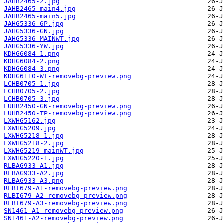
JAHB2465-2.jpg
JAHB2465-main4.jpg
JAHB2465-main5.jpg
JAHG5336-6P.jpg
JAHG5336-GN.jpg
JAHG5336-MAINWT.jpg
JAHG5336-YW.jpg
KDHG6084-1.png
KDHG6084-2.png
KDHG6084-3.png
KDHG6110-WT-removebg-preview.png
LCHB0705-1.jpg
LCHB0705-2.jpg
LCHB0705-3.jpg
LUHB2450-GN-removebg-preview.png
LUHB2450-TP-removebg-preview.png
LXWHG5162.jpg
LXWHG5209.jpg
LXWHG5218-1.jpg
LXWHG5218-2.jpg
LXWHG5219-mainWT.jpg
LXWHG5220-1.jpg
RLBAG933-A1.jpg
RLBAG933-A2.jpg
RLBAG933-A3.png
RLBI679-A1-removebg-preview.png
RLBI679-A2-removebg-preview.png
RLBI679-A3-removebg-preview.png
SN1461-A1-removebg-preview.png
SN1461-A2-removebg-preview.png