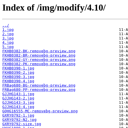
Index of /img/modify/4.10/
../
1.jpg
2.jpg
3.jpg
4.jpg
5.jpg
FKHB0382-BK-removebg-preview.png
FKHB0382-BR-removebg-preview.png
FKHB0382-GY-removebg-preview.png
FKHB0382-PK-removebg-preview.png
FKHB0390-1.jpg
FKHB0390-2.jpg
FKHB0390-3.jpg
FKHB0390-4.jpg
FRBag680-BG-removebg-preview.png
FRBag680-PP-removebg-preview.png
GJJHG143-1.jpg
GJJHG143-2.jpg
GJJHG143-3.jpg
GJJHG143-4.jpg
GQHG16555-MC-removebg-preview.png
GXRY0792-1.jpg
GXRY0792-N2.jpg
GXRY0792-size.jpg