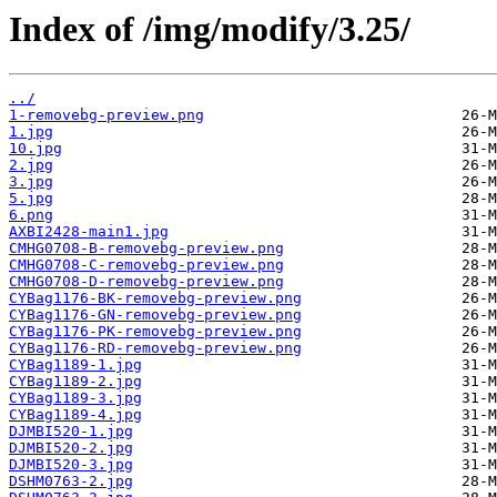
Index of /img/modify/3.25/
../
1-removebg-preview.png
1.jpg
10.jpg
2.jpg
3.jpg
5.jpg
6.png
AXBI2428-main1.jpg
CMHG0708-B-removebg-preview.png
CMHG0708-C-removebg-preview.png
CMHG0708-D-removebg-preview.png
CYBag1176-BK-removebg-preview.png
CYBag1176-GN-removebg-preview.png
CYBag1176-PK-removebg-preview.png
CYBag1176-RD-removebg-preview.png
CYBag1189-1.jpg
CYBag1189-2.jpg
CYBag1189-3.jpg
CYBag1189-4.jpg
DJMBI520-1.jpg
DJMBI520-2.jpg
DJMBI520-3.jpg
DSHM0763-2.jpg