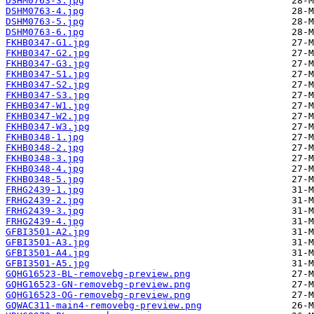
DSHM0763-3.jpg
DSHM0763-4.jpg
DSHM0763-5.jpg
DSHM0763-6.jpg
FKHB0347-G1.jpg
FKHB0347-G2.jpg
FKHB0347-G3.jpg
FKHB0347-S1.jpg
FKHB0347-S2.jpg
FKHB0347-S3.jpg
FKHB0347-W1.jpg
FKHB0347-W2.jpg
FKHB0347-W3.jpg
FKHB0348-1.jpg
FKHB0348-2.jpg
FKHB0348-3.jpg
FKHB0348-4.jpg
FKHB0348-5.jpg
FRHG2439-1.jpg
FRHG2439-2.jpg
FRHG2439-3.jpg
FRHG2439-4.jpg
GFBI3501-A2.jpg
GFBI3501-A3.jpg
GFBI3501-A4.jpg
GFBI3501-A5.jpg
GQHG16523-BL-removebg-preview.png
GQHG16523-GN-removebg-preview.png
GQHG16523-OG-removebg-preview.png
GQWAC311-main4-removebg-preview.png