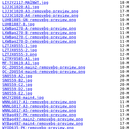
LIYJY2117-MAINWT.jpg
LJJ3C1020-A1.jpg
LJJ3C1020-A3-removebg-preview.png
LJJ3C1020-A4-removebg-preview.png
LUHB1885-GN-removebg-preview.png
LUHB1887-B.jpg
LXWBag270-A-removebg-preview.png
LXWBag270-B-removebg-preview.png
LXWBag270-C-removebg-preview.png
LXWBag270-D-removebg-preview.png
LZTJX0555-1.jpg
LZTJX0555-2.jpg
LZTJX0555-3.png
LZTRY0585-A1.jpg
MF-TC0619-A1.jpg
QC-ZQ0554-main2-removebg-preview.png
QC-ZQ0554-main6-removebg-preview.png
SN0559-A2.jpg
SN0559-B2.jpg
SN0559-C2.jpg
SN0559-D2.jpg
SN0559-E2.jpg
WHJY2868-main4.jpg
WNNLG017-A1-removebg-preview.png
WNNLG017-A3-removebg-preview.png
WNNLG017-A5-removebg-preview.png
WYBag497-PK-removebg-preview.png
WYBag497-main2-removebg-preview.png
WYBag497-main4-removebg-preview.png
WYOD635-PK-removebg-preview.png