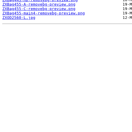
ZXBag455-A-removebg-preview.png
ZXBag455-C-removebg-preview.png
ZXBag455-main4-removebg-preview.png
ZXOD2560-L.jpg