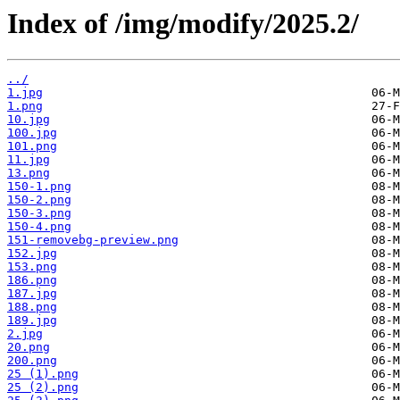
Index of /img/modify/2025.2/
../
1.jpg
1.png
10.jpg
100.jpg
101.png
11.jpg
13.png
150-1.png
150-2.png
150-3.png
150-4.png
151-removebg-preview.png
152.jpg
153.png
186.png
187.jpg
188.png
189.jpg
2.jpg
20.png
200.png
25 (1).png
25 (2).png