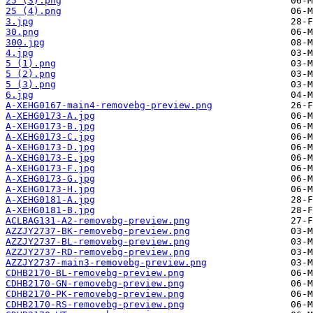
25 (3).png
25 (4).png
3.jpg
30.png
300.jpg
4.jpg
5 (1).png
5 (2).png
5 (3).png
6.jpg
A-XEHG0167-main4-removebg-preview.png
A-XEHG0173-A.jpg
A-XEHG0173-B.jpg
A-XEHG0173-C.jpg
A-XEHG0173-D.jpg
A-XEHG0173-E.jpg
A-XEHG0173-F.jpg
A-XEHG0173-G.jpg
A-XEHG0173-H.jpg
A-XEHG0181-A.jpg
A-XEHG0181-B.jpg
ACLBAG131-A2-removebg-preview.png
AZZJY2737-BK-removebg-preview.png
AZZJY2737-BL-removebg-preview.png
AZZJY2737-RD-removebg-preview.png
AZZJY2737-main3-removebg-preview.png
CDHB2170-BL-removebg-preview.png
CDHB2170-GN-removebg-preview.png
CDHB2170-PK-removebg-preview.png
CDHB2170-RS-removebg-preview.png