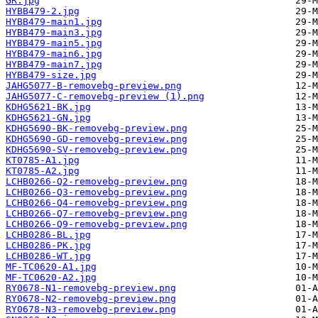
GR.jpg
HYBB479-2.jpg
HYBB479-main1.jpg
HYBB479-main3.jpg
HYBB479-main5.jpg
HYBB479-main6.jpg
HYBB479-main7.jpg
HYBB479-size.jpg
JAHG5077-B-removebg-preview.png
JAHG5077-C-removebg-preview (1).png
KDHG5621-BK.jpg
KDHG5621-GN.jpg
KDHG5690-BK-removebg-preview.png
KDHG5690-GD-removebg-preview.png
KDHG5690-SV-removebg-preview.png
KT0785-A1.jpg
KT0785-A2.jpg
LCHB0266-Q2-removebg-preview.png
LCHB0266-Q3-removebg-preview.png
LCHB0266-Q4-removebg-preview.png
LCHB0266-Q7-removebg-preview.png
LCHB0266-Q9-removebg-preview.png
LCHB0286-BL.jpg
LCHB0286-PK.jpg
LCHB0286-WT.jpg
MF-TC0620-A1.jpg
MF-TC0620-A2.jpg
RY0678-N1-removebg-preview.png
RY0678-N2-removebg-preview.png
RY0678-N3-removebg-preview.png