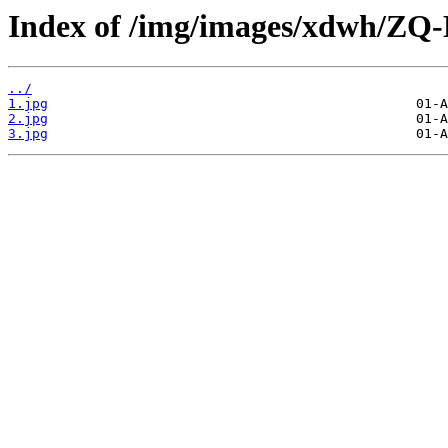
Index of /img/images/xdwh/ZQ-
../
1.jpg
2.jpg
3.jpg