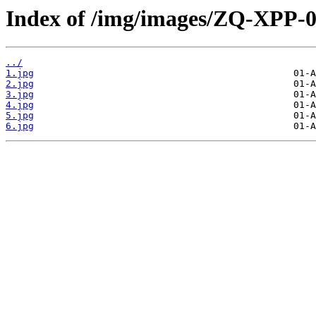
Index of /img/images/ZQ-XPP-0
../
1.jpg
2.jpg
3.jpg
4.jpg
5.jpg
6.jpg