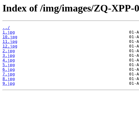
Index of /img/images/ZQ-XPP-0
../
1.jpg
10.jpg
11.jpg
12.jpg
2.jpg
3.jpg
4.jpg
5.jpg
6.jpg
7.jpg
8.jpg
9.jpg