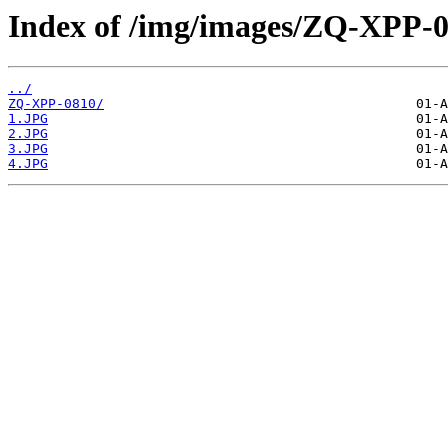
Index of /img/images/ZQ-XPP-0
../
ZQ-XPP-0810/
1.JPG
2.JPG
3.JPG
4.JPG