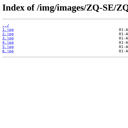
Index of /img/images/ZQ-SE/Z
../
1.jpg
2.jpg
3.jpg
4.jpg
5.jpg
6.jpg