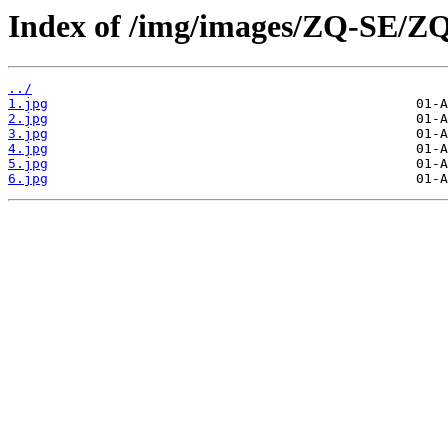
Index of /img/images/ZQ-SE/Z
../
1.jpg
2.jpg
3.jpg
4.jpg
5.jpg
6.jpg