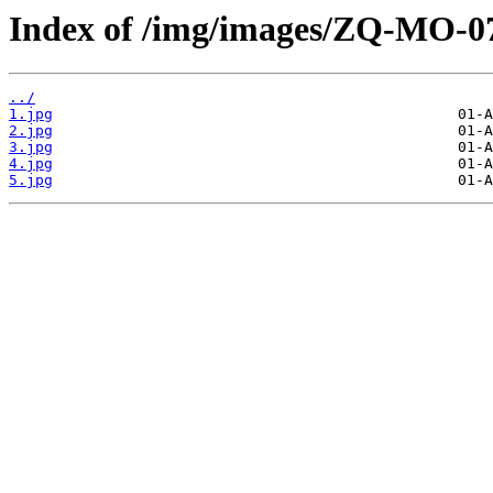
Index of /img/images/ZQ-MO-0
../
1.jpg
2.jpg
3.jpg
4.jpg
5.jpg