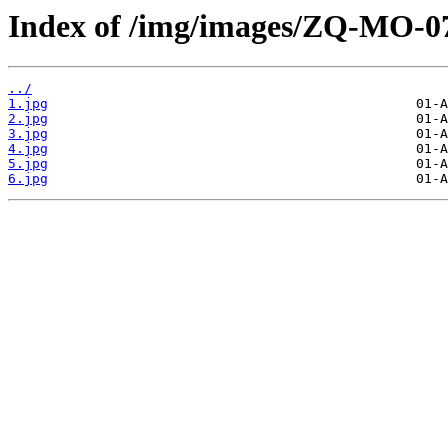
Index of /img/images/ZQ-MO-0
../
1.jpg
2.jpg
3.jpg
4.jpg
5.jpg
6.jpg