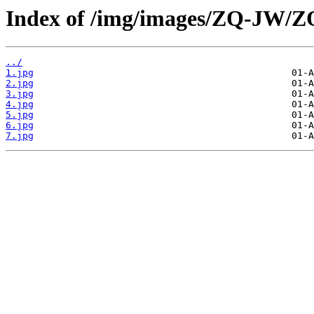
Index of /img/images/ZQ-JW/Z
../
1.jpg
2.jpg
3.jpg
4.jpg
5.jpg
6.jpg
7.jpg