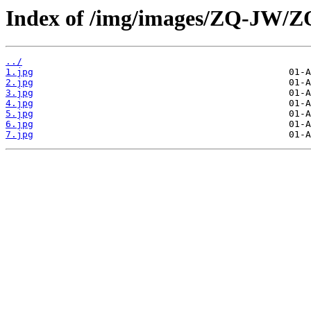
Index of /img/images/ZQ-JW/Z
../
1.jpg
2.jpg
3.jpg
4.jpg
5.jpg
6.jpg
7.jpg