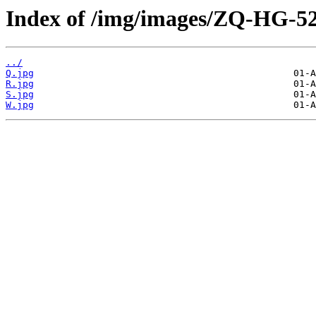
Index of /img/images/ZQ-HG-
../
Q.jpg
R.jpg
S.jpg
W.jpg