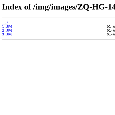
Index of /img/images/ZQ-HG-14
../
1.JPG
2.JPG
3.JPG