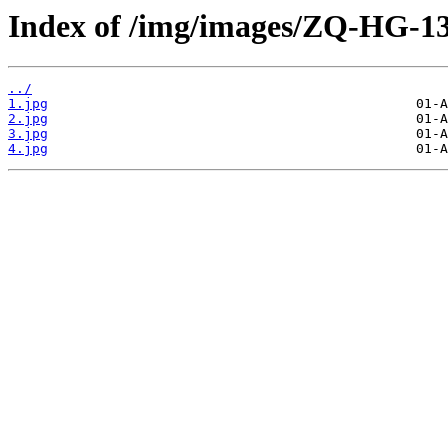
Index of /img/images/ZQ-HG-
../
1.jpg
2.jpg
3.jpg
4.jpg