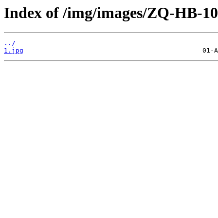
Index of /img/images/ZQ-HB-10
../
1.jpg