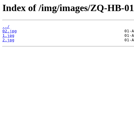
Index of /img/images/ZQ-HB-01
../
02.jpg
1.jpg
2.jpg