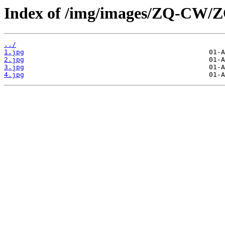
Index of /img/images/ZQ-CW/
../
1.jpg
2.jpg
3.jpg
4.jpg