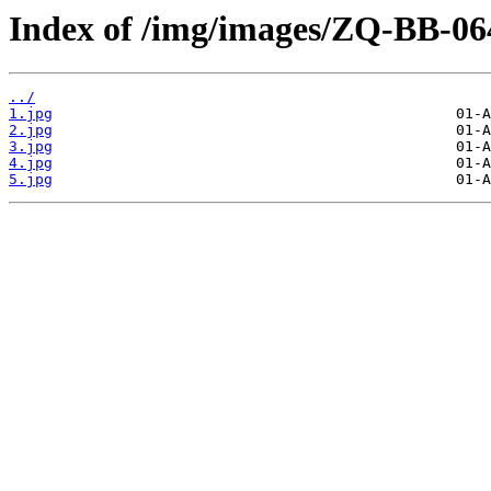
Index of /img/images/ZQ-BB-06
../
1.jpg
2.jpg
3.jpg
4.jpg
5.jpg