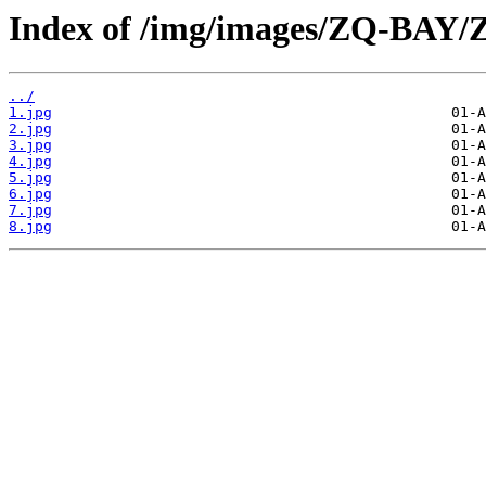
Index of /img/images/ZQ-BAY/
../
1.jpg
2.jpg
3.jpg
4.jpg
5.jpg
6.jpg
7.jpg
8.jpg