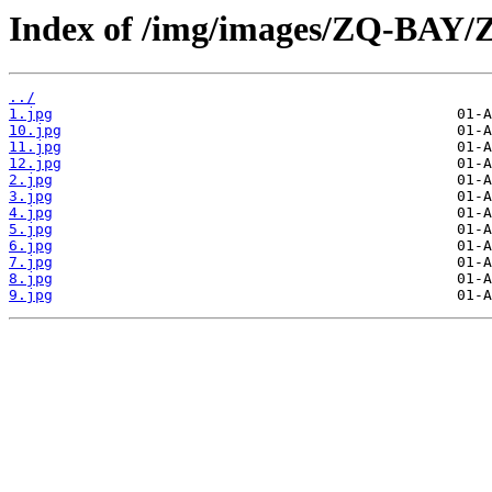
Index of /img/images/ZQ-BAY/
../
1.jpg
10.jpg
11.jpg
12.jpg
2.jpg
3.jpg
4.jpg
5.jpg
6.jpg
7.jpg
8.jpg
9.jpg