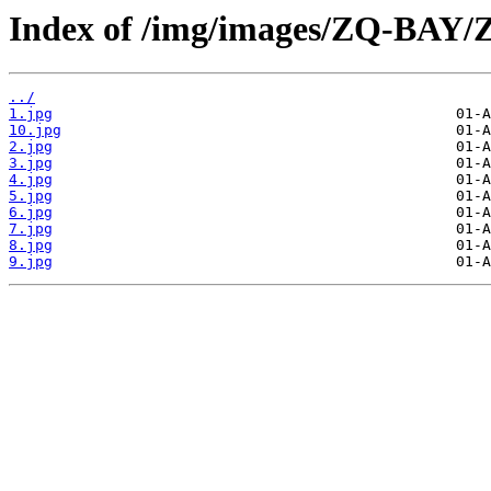
Index of /img/images/ZQ-BAY/
../
1.jpg
10.jpg
2.jpg
3.jpg
4.jpg
5.jpg
6.jpg
7.jpg
8.jpg
9.jpg