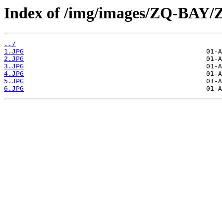
Index of /img/images/ZQ-BAY
../
1.JPG
2.JPG
3.JPG
4.JPG
5.JPG
6.JPG