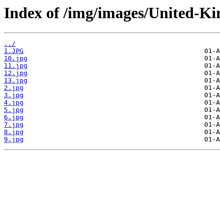
Index of /img/images/United-
../
1.JPG
10.jpg
11.jpg
12.jpg
13.jpg
2.jpg
3.jpg
4.jpg
5.jpg
6.jpg
7.jpg
8.jpg
9.jpg