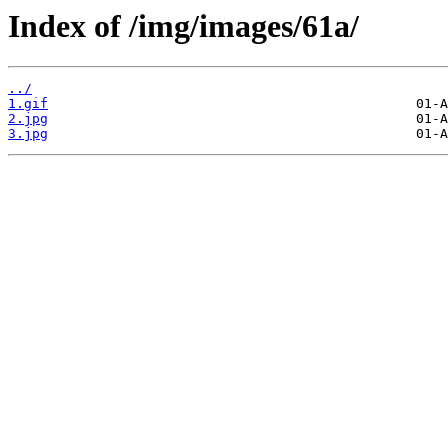
Index of /img/images/61a/
../
1.gif
2.jpg
3.jpg