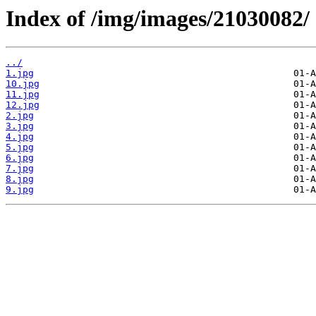
Index of /img/images/21030082/
../
1.jpg
10.jpg
11.jpg
12.jpg
2.jpg
3.jpg
4.jpg
5.jpg
6.jpg
7.jpg
8.jpg
9.jpg