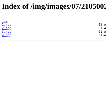
Index of /img/images/07/210500
../
1.jpg
2.jpg
3.jpg
4.jpg