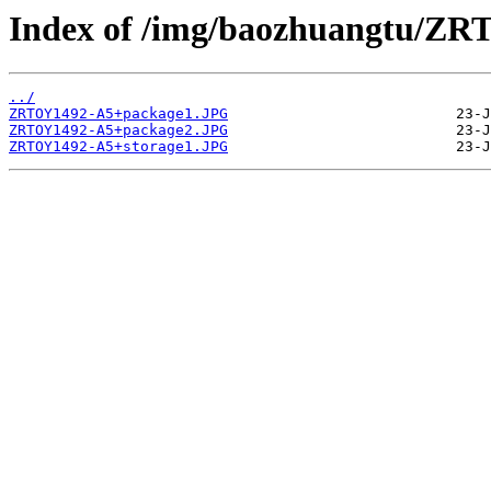
Index of /img/baozhuangtu/Z
../
ZRTOY1492-A5+package1.JPG
ZRTOY1492-A5+package2.JPG
ZRTOY1492-A5+storage1.JPG