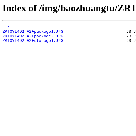
Index of /img/baozhuangtu/Z
../
ZRTOY1492-A2+package1.JPG
ZRTOY1492-A2+package2.JPG
ZRTOY1492-A2+storage1.JPG