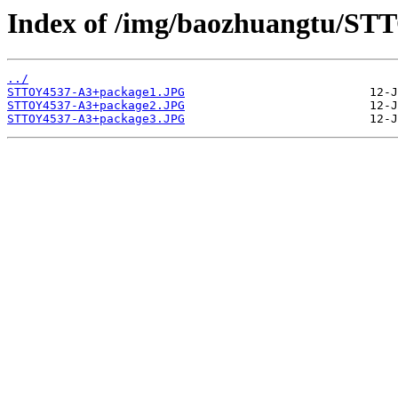
Index of /img/baozhuangtu/ST
../
STTOY4537-A3+package1.JPG
STTOY4537-A3+package2.JPG
STTOY4537-A3+package3.JPG