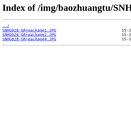
Index of /img/baozhuangtu/S
../
SNHG028-GR+package1.JPG
SNHG028-GR+package2.JPG
SNHG028-GR+package4.JPG