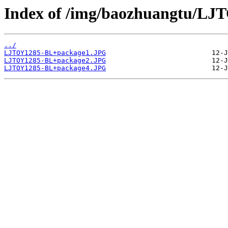
Index of /img/baozhuangtu/LJ
../
LJTOY1285-BL+package1.JPG
LJTOY1285-BL+package2.JPG
LJTOY1285-BL+package4.JPG