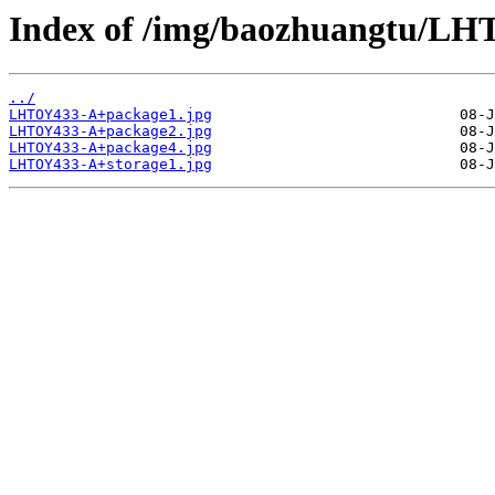
Index of /img/baozhuangtu/L
../
LHTOY433-A+package1.jpg
LHTOY433-A+package2.jpg
LHTOY433-A+package4.jpg
LHTOY433-A+storage1.jpg