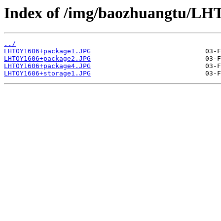
Index of /img/baozhuangtu/L
../
LHTOY1606+package1.JPG
LHTOY1606+package2.JPG
LHTOY1606+package4.JPG
LHTOY1606+storage1.JPG