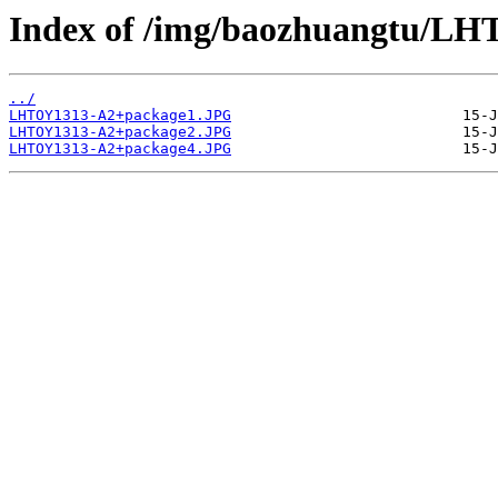
Index of /img/baozhuangtu/L
../
LHTOY1313-A2+package1.JPG
LHTOY1313-A2+package2.JPG
LHTOY1313-A2+package4.JPG