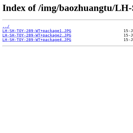
Index of /img/baozhuangtu/L
../
LH-SH-TOY-289-WT+package1.JPG
LH-SH-TOY-289-WT+package2.JPG
LH-SH-TOY-289-WT+package4.JPG