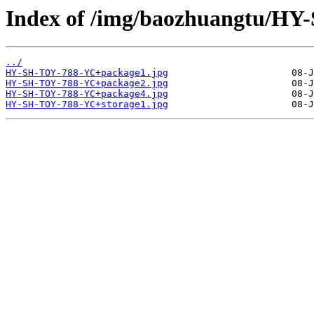
Index of /img/baozhuangtu/H
../
HY-SH-TOY-788-YC+package1.jpg
HY-SH-TOY-788-YC+package2.jpg
HY-SH-TOY-788-YC+package4.jpg
HY-SH-TOY-788-YC+storage1.jpg