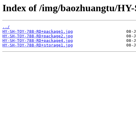
Index of /img/baozhuangtu/H
../
HY-SH-TOY-788-RD+package1.jpg
HY-SH-TOY-788-RD+package2.jpg
HY-SH-TOY-788-RD+package4.jpg
HY-SH-TOY-788-RD+storage1.jpg