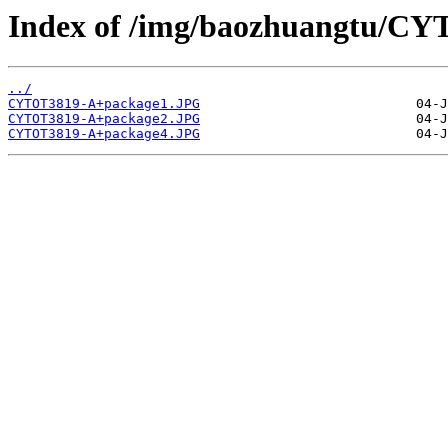
Index of /img/baozhuangtu/C
../
CYTOT3819-A+package1.JPG
CYTOT3819-A+package2.JPG
CYTOT3819-A+package4.JPG