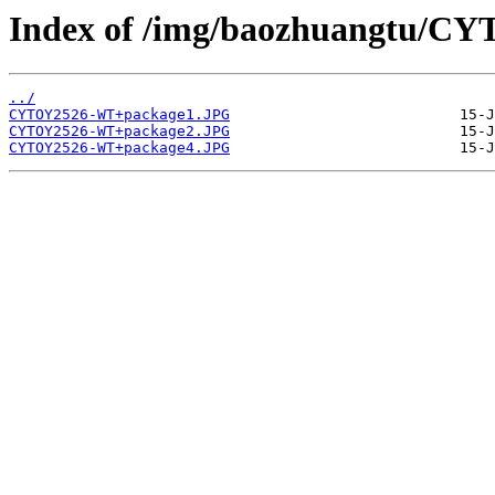
Index of /img/baozhuangtu/C
../
CYTOY2526-WT+package1.JPG
CYTOY2526-WT+package2.JPG
CYTOY2526-WT+package4.JPG